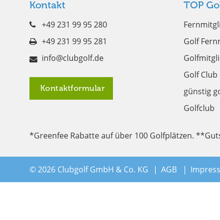
Kontakt
TOP Go
+49 231 99 95 280
Fernmitgl
+49 231 99 95 281
Golf Fern
info@clubgolf.de
Golfmitgl
Golf Club
Kontaktformular
günstig g
Golfclub
*Greenfee Rabatte auf über 100 Golfplätzen. **Gu
© 2026 Clubgolf GmbH & Co. KG
AGB
Impres