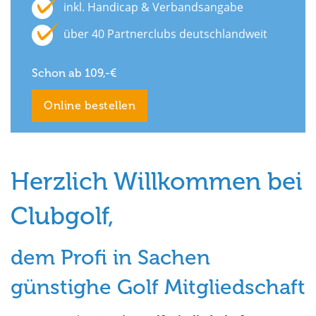
inkl. Handicap & Verbandsangabe
über 40 Partnerclubs deutschlandweit
Schon ab 109,-€
Online bestellen
Herzlich Willkommen bei
Clubgolf,
dem Profi in Sachen
günstighe Golf Mitgliedschaft