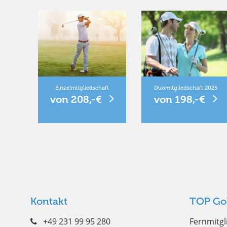
Einzelmitgliedschaft
Duomitgliedschaft 2025
von 208,-€
von 198,-€
Kontakt
TOP Go
+49 231 99 95 280
Fernmitgl