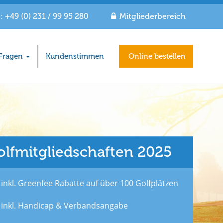
 +49 (0) 231 / 99 95 280
Mitgliederbereich
Fragen
Kundenstimmen
Online bestellen
olfmitgliedschaften 2025
inkl. Greenfee Rabatte auf über 100 Golfplätzen
inkl. Handicap & Verbandsangabe