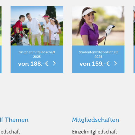
Gruppenmitgliedschaft
Studentenmitgliedschaft
2025
2025
von 188,-€
von 159,-€
lf Themen
Mitgliedschaften
iedschaft
Einzelmitgliedschaft