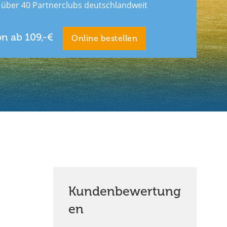
über 40 Partnerclubs deutschlandweit
n ab 109,-€
Online bestellen
Kundenbewertung
en