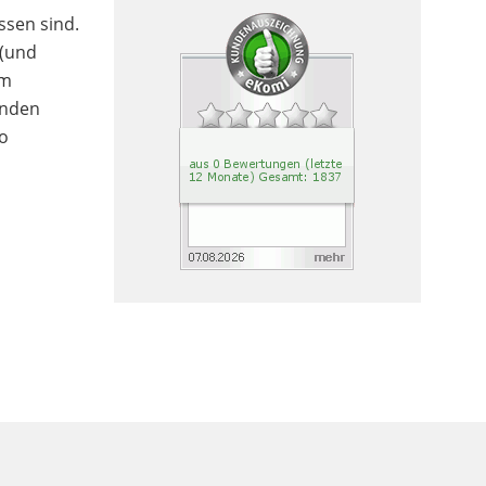
ssen sind.
 (und
em
enden
so